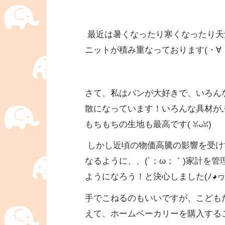
最近は暑くなったり寒くなったり天
ニットが積み重なっております(⁠・⁠∀⁠・
さて、私はパンが大好きで、いろん
散になっています！いろんな具材が
もちもちの生地も最高です(⁠ ⁠ꈍ⁠ᴗ⁠ꈍ⁠)
しかし近頃の物価高騰の影響を受け
なるように、、(⁠´⁠；⁠ω⁠；⁠｀⁠
ようになろう！と決心しました(⁠ﾉ⁠◕⁠ヮ⁠◕⁠)⁠
手でこねるのもいいですが、こども
えて、ホームベーカリーを購入する