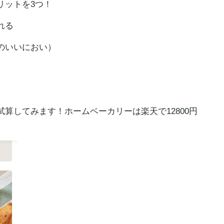
リットを3つ！
れる
のいいにおい）
試算してみます！ホームベーカリーは
楽天
で12800円