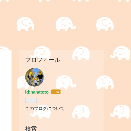
プロフィール
id:nanatoto
はて
なブ
ログ
このブログについて
Pro
検索