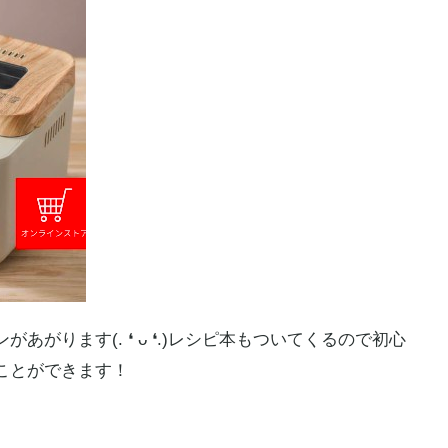
す(⁠.⁠ ⁠❛⁠ ⁠ᴗ⁠ ⁠❛⁠.⁠)レシピ本もついてくるので初心
ことができます！