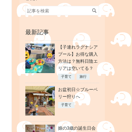
最新記事
【子連れラグナシア
プール】お得な購入
方法は？無料日陰エ
リアは空いてる？
子育て
旅行
お盆初日☆ブルーベ
リー狩りへ
子育て
娘の3歳の誕生日会