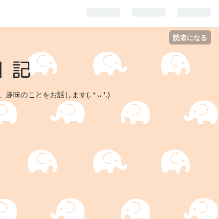
読者になる
日記
ことをお話します(. ❛ ᴗ ❛.)